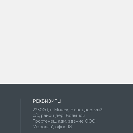
РЕКВИЗИТЫ
223060, г. Минск, Новодворский
с/с, район дер. Большой
Тростенец, адм. здание ООО
"Аэролла", офис 18