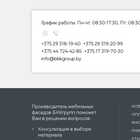
График работы: Пн-чт: 08:30-17:30, Пт: 08:3
+375 29 318-19-40
+375 29 319-20-99
+375 44 724-42-85
+375 17 319-70-30
info@bkkgroup.by
Производитель мебельных
НО
фасадов БККгрупп поможет
ОПЛ
Вам в решении вопросов:
ФАС
Консультация в выборе
ПЛИ
материала
СТ