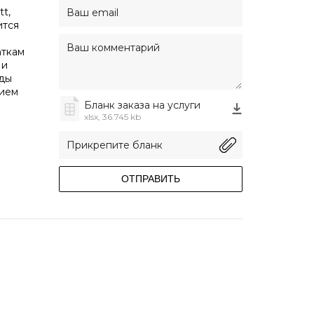
t,
ится
аткам
 и
ады
нием
Бланк заказа на услуги
xlsx, 36.745 kb
ОТПРАВИТЬ