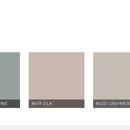
INE
8419 SILK
8420 CASHME