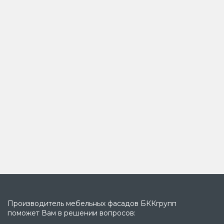
Производитель мебельных фасадов БККгрупп
поможет Вам в решении вопросов: